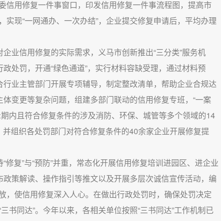
委信用修复一件事窗口，印发信用修复一件事流程图，提高市
，实现“一网通办、一次办结”，企业提交修复申请后，平均办理
对企业信用修复的实际需求，义马市创新推出“三分类”服务机
行政处罚，开通“绿色通道”，实行材料容缺受理，通过材料预
联合行业主管部门开展专项辅导，制定整改清单，帮助企业合规达
主体变更等复杂问题，组建多部门联动的信用修复专班，“一案
示期内且符合修复条件的涉及消防、环保、城管等多个领域的14
，并组织各处罚部门对符合修复条件的40余家企业开展修复提
持“修复”与“预防”并重，常态化开展信用修复培训进园区、进企业
发布政策解读、操作指引等推文以及开展多层次诚信宣传活动，编
放，使信用修复深入人心。在做出行政处罚时，确保处罚决定
三书同达”。今年以来，各相关单位按照“三书同达”工作机制已