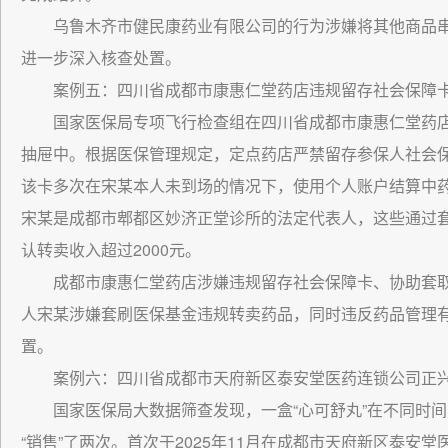
乌鲁木齐市健民康药业有限公司的行为涉嫌将其他商品
进一步深入核查处置。
案例五：四川省成都市康惠仁堂药店违规留存社会保障
国家医保局专项飞行检查组在四川省成都市康惠仁堂药
抽屉中。根据医保管理规定，定点药店严禁留存参保人社会保
该卡多次在宋某本人未到场的情况下，使用个人账户结算中药
宋某是成都市郫都区妙济正堂诊所的法定代表人，这些通过
认转卖收入超过2000元。
成都市康惠仁堂药店涉嫌违规留存社会保障卡、协助套
人宋某涉嫌套刷医保基金违规转卖药品，同时违反药品管理
置。
案例六：四川省成都市天府新区泰安堂医药连锁公司正兴
国家医保局大数据筛查发现，一盒“心可舒丸”在不同时
“销售”了两次。首次于2025年11月在成都市天府新区泰安